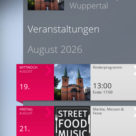
Wuppertal
Veranstaltungen
August 2026
Kinderprogramm
MITTWOCH
AUGUST
13:00
19.
Ende: 17:00
Märkte, Messen &
FREITAG
Feste
AUGUST
21.