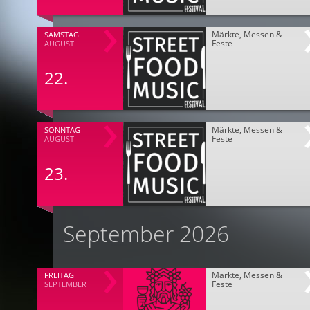
Märkte, Messen &
SAMSTAG
Feste
AUGUST
22.
Märkte, Messen &
SONNTAG
Feste
AUGUST
23.
September 2026
Märkte, Messen &
FREITAG
Feste
SEPTEMBER