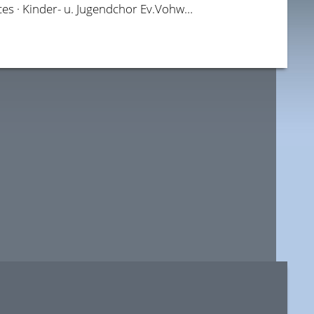
Wuppertal-Singt-Chor · Marco Lombardo · New City Voices · Kinder- u. Jugendchor Ev.Vohwinkel · Goldhörnchen - SAX FOR FUN