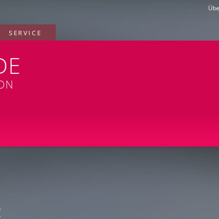
Übe
SERVICE
DE
ION
z