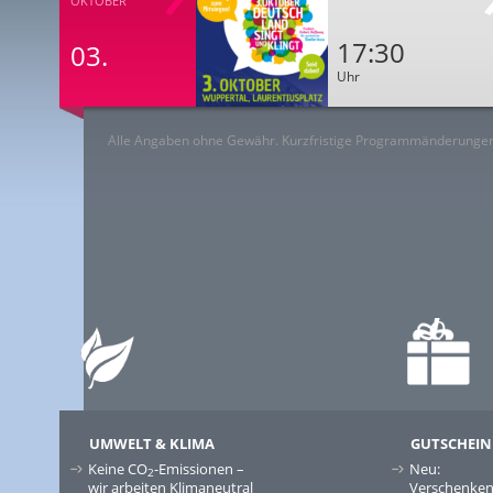
OKTOBER
17:30
03.
Uhr
Alle Angaben ohne Gewähr. Kurzfristige Programmänderungen
UMWELT & KLIMA
GUTSCHEIN
Keine CO
-Emissionen –
Neu:
2
wir arbeiten Klimaneutral
Verschenken 