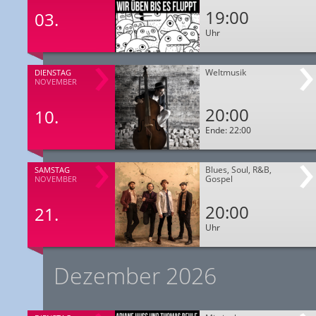
19:00
03.
Uhr
Weltmusik
DIENSTAG
NOVEMBER
20:00
10.
Ende: 22:00
Blues, Soul, R&B,
SAMSTAG
Gospel
NOVEMBER
20:00
21.
Uhr
Dezember 2026