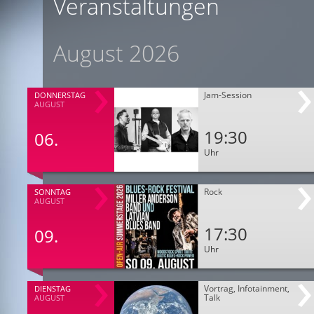
Veranstaltungen
August 2026
Jam-Session
DONNERSTAG
AUGUST
19:30
06.
Uhr
Rock
SONNTAG
AUGUST
17:30
09.
Uhr
Vortrag, Infotainment,
DIENSTAG
Talk
AUGUST