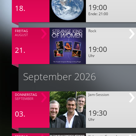
19:00
18.
Ende: 21:00
Rock
FREITAG
AUGUST
19:00
21.
Uhr
September 2026
Jam-Session
DONNERSTAG
SEPTEMBER
19:30
03.
Uhr