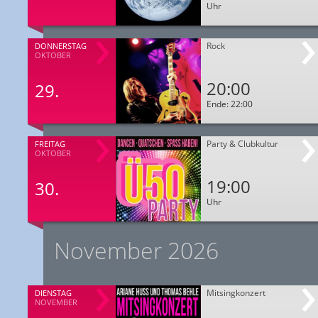
Uhr
Rock
DONNERSTAG
OKTOBER
20:00
29.
Ende: 22:00
Party & Clubkultur
FREITAG
OKTOBER
19:00
30.
Uhr
November 2026
Mitsingkonzert
DIENSTAG
NOVEMBER