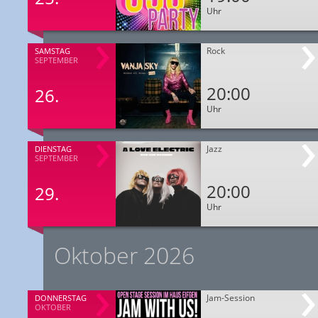
Uhr
Rock
SAMSTAG
SEPTEMBER
20:00
26.
Uhr
Jazz
DIENSTAG
SEPTEMBER
20:00
29.
Uhr
Oktober 2026
Jam-Session
DONNERSTAG
OKTOBER