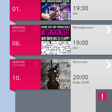
19:30
01.
Uhr
Mitsingkonzert
DIENSTAG
OKTOBER
19:00
06.
Uhr
Weltmusik
SAMSTAG
OKTOBER
20:00
10.
Ende: 22:00