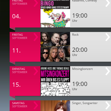
Kabarett, Comedy
FREITAG
SEPTEMBER
19:00
04.
Uhr
Rock
FREITAG
SEPTEMBER
20:00
11.
Uhr
Mitsingkonzert
DIENSTAG
SEPTEMBER
19:00
15.
Uhr
Singer, Songwriter
SAMSTAG
SEPTEMBER