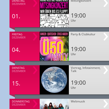
Mitsingkonzert
DIENSTAG
DEZEMBER
19:00
01.
Uhr
Party & Clubkultur
FREITAG
DEZEMBER
19:00
04.
Uhr
Vortrag, Infotainment,
DIENSTAG
Talk
DEZEMBER
19:00
15.
Uhr
Weltmusik
DONNERSTAG
DEZEMBER