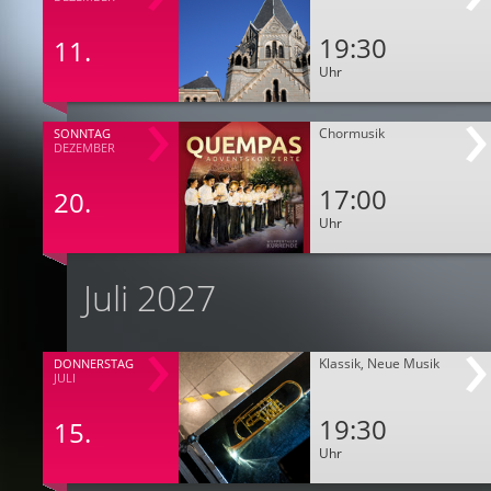
19:30
11.
Uhr
Chormusik
SONNTAG
DEZEMBER
17:00
20.
Uhr
Juli 2027
Klassik, Neue Musik
DONNERSTAG
JULI
19:30
15.
Uhr