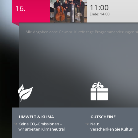
11:00
16.
Ende: 14:00
Alle Angaben ohne Gewähr. Kurzfristige Programmänderungen si
UMWELT & KLIMA
GUTSCHEINE
Keine CO
-Emissionen –
Neu:
2
wir arbeiten Klimaneutral
Verschenken Sie Kultur!