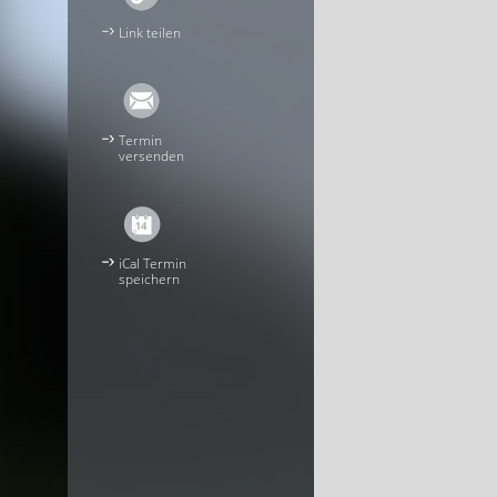
Link teilen
Termin
versenden
iCal Termin
speichern