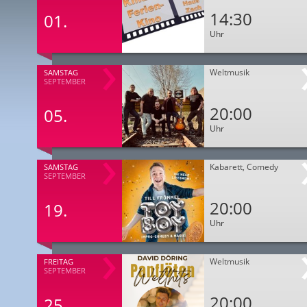
14:30
01.
Uhr
Weltmusik
SAMSTAG
SEPTEMBER
20:00
05.
Uhr
Kabarett, Comedy
SAMSTAG
SEPTEMBER
20:00
19.
Uhr
Weltmusik
FREITAG
SEPTEMBER
20:00
25.