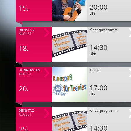
20:00
15.
Uhr
Kinderprogramm
DIENSTAG
AUGUST
14:30
18.
Uhr
Teens
DONNERSTAG
AUGUST
17:00
20.
Uhr
Kinderprogramm
DIENSTAG
AUGUST
14:30
25.