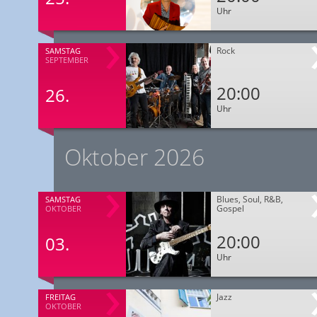
Uhr
Rock
SAMSTAG
SEPTEMBER
20:00
26.
Uhr
Oktober 2026
Blues, Soul, R&B,
SAMSTAG
Gospel
OKTOBER
20:00
03.
Uhr
Jazz
FREITAG
OKTOBER