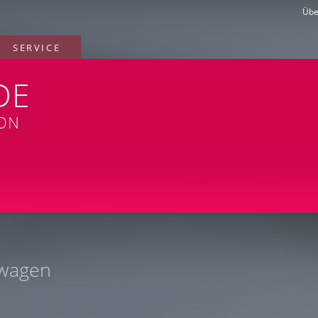
Übe
SERVICE
DE
ION
swagen