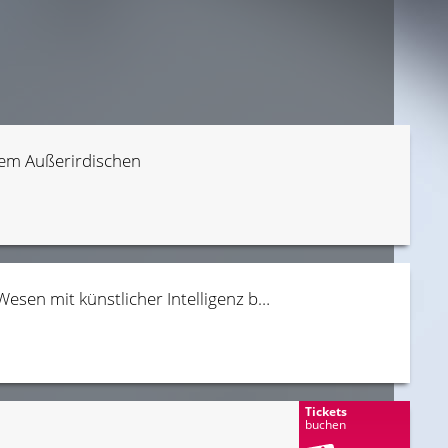
nem Außerirdischen
Sience-Fiction- und Actionfilm, bei dem die Menschheit Wesen mit künstlicher Intelligenz begegnet
Tickets
buchen