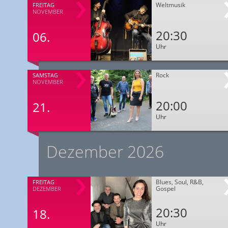
Weltmusik
FREITAG
NOVEMBER
20:30
06.
Uhr
Rock
SAMSTAG
NOVEMBER
20:00
21.
Uhr
Dezember 2026
Blues, Soul, R&B,
FREITAG
Gospel
DEZEMBER
20:30
18.
Uhr