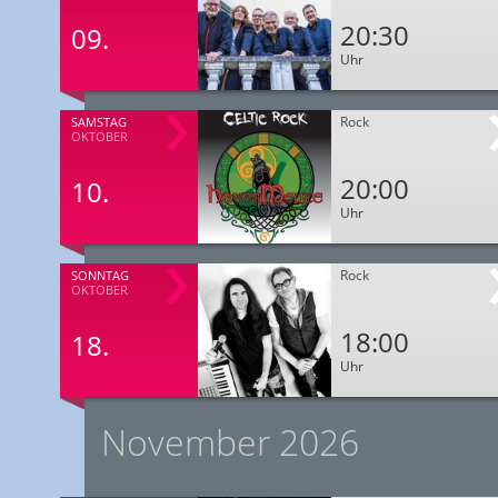
20:30
09.
Uhr
Rock
SAMSTAG
OKTOBER
20:00
10.
Uhr
Rock
SONNTAG
OKTOBER
18:00
18.
Uhr
November 2026