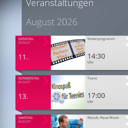
Veranstaltungen
August 2026
Kinderprogramm
DIENSTAG
AUGUST
14:30
11.
Uhr
Teens
DONNERSTAG
AUGUST
17:00
13.
Uhr
Klassik, Neue Musik
SAMSTAG
AUGUST