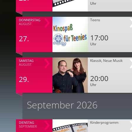
Uhr
Teens
DONNERSTAG
AUGUST
17:00
27.
Uhr
Klassik, Neue Musik
SAMSTAG
AUGUST
20:00
29.
Uhr
September 2026
Kinderprogramm
DIENSTAG
SEPTEMBER