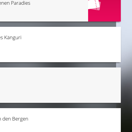
enen Paradies
es Känguri
in den Bergen