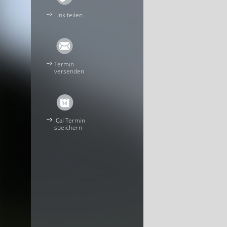
Link teilen
Termin
versenden
iCal Termin
speichern