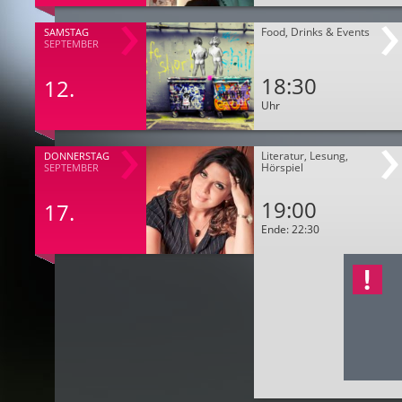
Food, Drinks & Events
SAMSTAG
SEPTEMBER
18:30
12.
Uhr
Literatur, Lesung,
DONNERSTAG
Hörspiel
SEPTEMBER
19:00
17.
Ende: 22:30