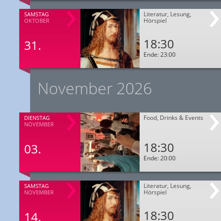
Literatur, Lesung,
SAMSTAG
Hörspiel
OKTOBER
18:30
31.
Ende: 23:00
November 2026
Food, Drinks & Events
DIENSTAG
NOVEMBER
18:30
03.
Ende: 20:00
Literatur, Lesung,
SAMSTAG
Hörspiel
NOVEMBER
18:30
14.