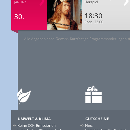
Hörspiel
JANUAR
18:30
30.
Ende: 23:00
Alle Angaben ohne Gewähr. Kurzfristige Programmänderungen si
UMWELT & KLIMA
GUTSCHEINE
Keine CO
-Emissionen –
Neu:
2