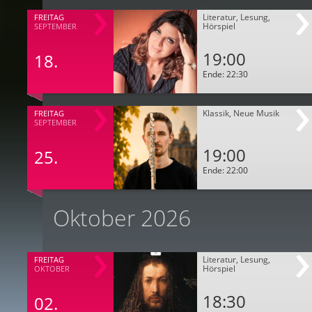
Literatur, Lesung,
FREITAG
Hörspiel
SEPTEMBER
19:00
18.
Ende: 22:30
Klassik, Neue Musik
FREITAG
SEPTEMBER
19:00
25.
Ende: 22:00
Oktober 2026
Literatur, Lesung,
FREITAG
Hörspiel
OKTOBER
18:30
02.