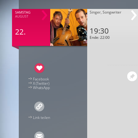
Singer, Songwriter
SAMSTAG
AUGUST
19:30
22.
Ende: 22:00
Facebook
X (Twitter)
WhatsApp
Link teilen