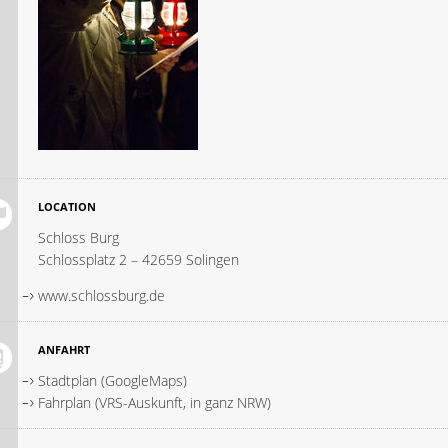
LOCATION
Schloss Burg
Schlossplatz 2 – 42659 Solingen
www.schlossburg.de
ANFAHRT
Stadtplan (GoogleMaps)
Fahrplan (VRS-Auskunft, in ganz NRW)