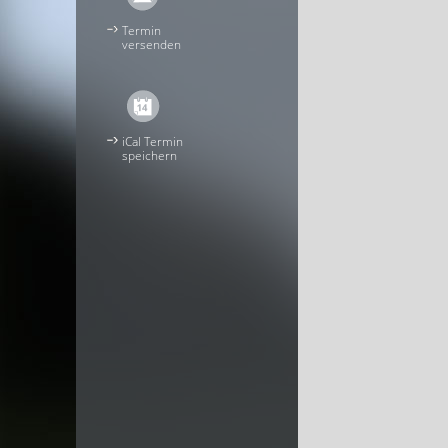
Termin
versenden
iCal Termin
speichern