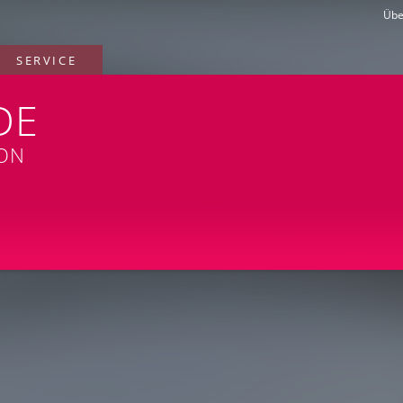
Übe
SERVICE
DE
ION