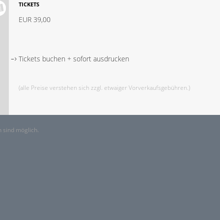
TICKETS
EUR 39,00
Tickets buchen + sofort ausdrucken
(alle Preise verstehen sich zzgl. etwaiger Vorverkaufsgebühren.)
 sind möglich.