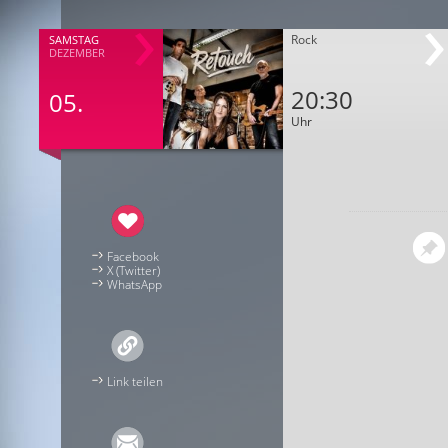
Rock
SAMSTAG
DEZEMBER
20:30
05.
Uhr
Facebook
X (Twitter)
WhatsApp
Link teilen